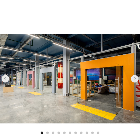
КОНТАКТЫ
г. Нижний Новгород,
ПОСЕЩЕНИЕ
ул. Ульянова, 4В
+7 (930) 709-22-85
О СТУДИИ
‍info@tikhaya.org
ХУДОЖНИКИ
ГАЛЕРЕЯ
TELEGRAM
ОТКРЫТОЕ ХРАНЕНИЕ
ВКОНТАКТЕ
АРТ-РЕЗИДЕНЦИЯ
КОМАНДА
ПОДДЕРЖАТЬ СТУДИЮ