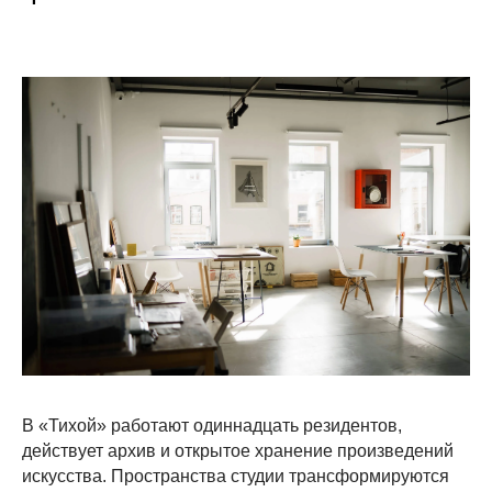
Вы можете посетить студию в рамках
специального сеанса
по мультимедийной постановке
художника Антона Морокова или
индивидуальной экскурсии —
В «Тихой» работают одиннадцать резидентов,
по предварительной записи.
действует архив и открытое хранение произведений
Пожалуйста, перейдите в раздел ниже
искусства. Пространства студии трансформируются