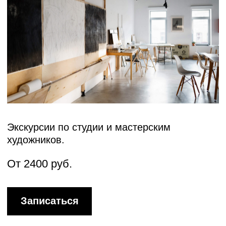
КОНТАКТЫ
г. Нижний Новгород,
ПОСЕЩЕНИЕ
ул. Ульянова, 4В
+7 (930) 709-22-85
О СТУДИИ
‍info@tikhaya.org
ХУДОЖНИКИ
ГАЛЕРЕЯ
TELEGRAM
ОТКРЫТОЕ ХРАНЕНИЕ
ВКОНТАКТЕ
АРТ-РЕЗИДЕНЦИЯ
КОМАНДА
ПОДДЕРЖАТЬ СТУДИЮ