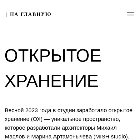
| НА ГЛАВНУЮ
ОТКРЫТОЕ
ХРАНЕНИЕ
Весной 2023 года в студии заработало открытое
хранение (ОХ) — уникальное пространство,
которое разработали архитекторы Михаил
Маслов и Марина Артамонычева (MISH studio).
Задача О Х — продемонстрировать форму
профессиональных отношений с искусством вне
традиционных структур галерей, музеев или
частных собраний. Произведения, которые
создают художники в мастерских, отправляются
в открытое хранение, где соблюдается