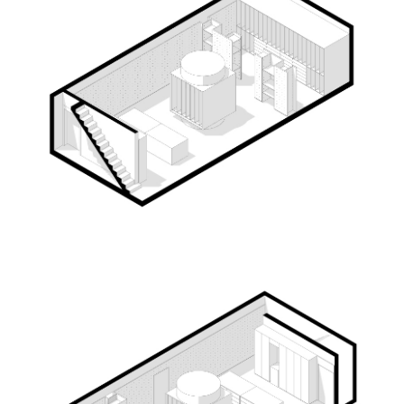
ГАЛЕРЕЯ
TELEGRAM
ОТКРЫТОЕ ХРАНЕНИЕ
ВКОНТАКТЕ
АРТ-РЕЗИДЕНЦИЯ
КОМАНДА
ПОДДЕРЖАТЬ СТУДИЮ
студия
тихая
АВТОНОМНАЯ НЕКОММЕРЧЕСКАЯ ОРГАНИЗАЦИЯ
НИЖЕГОРОДСКИЙ ЦЕНТР СОВРЕМЕННОГО
ИСКУССТВА "СТУДИЯ ТИХАЯ"
ИНН: 5260482034 / ОГРН: 1225200005073