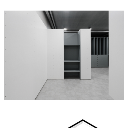
Нажимая на кнопку, вы соглашаетесь на
обработку персональных данных в соответствии
с
политикой конфиденциальности
ПОДПИСАТЬСЯ
КОНТАКТЫ
г. Нижний Новгород,
ПОСЕЩЕНИЕ
ул. Ульянова, 4В
+7 (930) 709-22-85
О СТУДИИ
‍info@tikhaya.org
ХУДОЖНИКИ